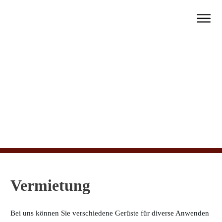
Start
Unternehmen
PV-Anlagen
Beleuchtungstechnik
Vermietung
Gerüstvertrieb
Vermietung
Bei uns können Sie verschiedene Gerüste für diverse Anwenden